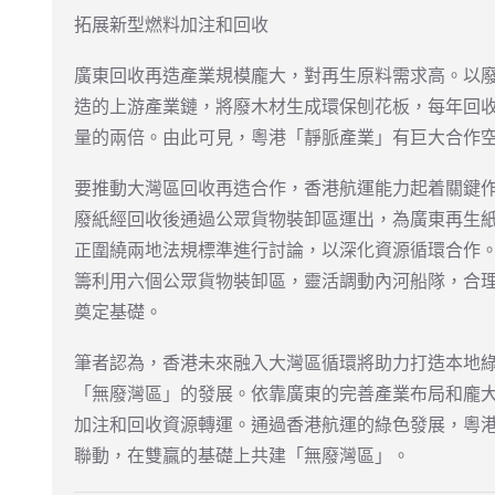
拓展新型燃料加注和回收
廣東回收再造產業規模龐大，對再生原料需求高。以
造的上游產業鏈，將廢木材生成環保刨花板，每年回收
量的兩倍。由此可見，粵港「靜脈產業」有巨大合作
要推動大灣區回收再造合作，香港航運能力起着關鍵作用
廢紙經回收後通過公眾貨物裝卸區運出，為廣東再生
正圍繞兩地法規標準進行討論，以深化資源循環合作
籌利用六個公眾貨物裝卸區，靈活調動內河船隊，合
奠定基礎。
筆者認為，香港未來融入大灣區循環將助力打造本地
「無廢灣區」的發展。依靠廣東的完善產業布局和龐
加注和回收資源轉運。通過香港航運的綠色發展，粵
聯動，在雙贏的基礎上共建「無廢灣區」。