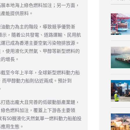
拓展本地海上綠色燃料加注；另一方面，
造產能提供原料。
柴油動力為主的階段，導致競爭優勢漸
》顯示，隨着公共發電、道路運輸、民用航
航運已成為香港主要空氣污染物排放源。
性，使用液化天然氣、甲醇等新型燃料的
量的增長。
布截至今年上半年，全球新型燃料動力船
成，而甲醇動力船則佔近兩成。預計到
。
已打造出龐大且完善的低碳動脈產業鏈，
、綠色燃料加注，覆蓋上下游各主要領
就有50艘液化天然氣單一燃料動力船舶投
料應用生態。