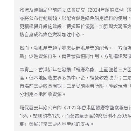
物流及運輸局早前向立法會提交《2024年船舶法例
亦將公布行動綱領，以配合促進綠色船用燃料的使用
更積極提升設施建設，把握區位優勢，加強與大灣區
造自身成為綠色燃料加注中心。
然而，動脈產業轉型亦需要靜脈產業的配合，一方面
新」促進資源再生，兩者發揮協同作用，方能構建起
事實上，香港近年在發展「轉廢為能」上面臨着三方
高，但本地回收業界多為中小企，經營較為吃力；二
市場前需要較長周期；三是受前兩者所限，導致現時
分利用本地回收資源。
環保署去年底公布的《2022年香港固體廢物監察報
15%，塑膠約為12%，而棄置量更高的廢紙則不及0.
能」發展非常需要內地產能的支援。