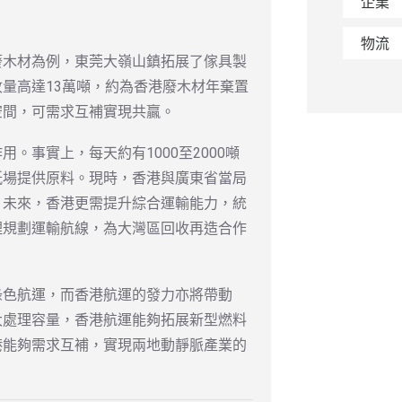
企業
物流
廢木材為例，東莞大嶺山鎮拓展了傢具製
量高達13萬噸，約為香港廢木材年棄置
空間，可需求互補實現共贏。
。事實上，每天約有1000至2000噸
紙場提供原料。現時，香港與廣東省當局
。未來，香港更需提升綜合運輸能力，統
理規劃運輸航線，為大灣區回收再造合作
綠色航運，而香港航運的發力亦將帶動
大處理容量，香港航運能夠拓展新型燃料
港能夠需求互補，實現兩地動靜脈產業的