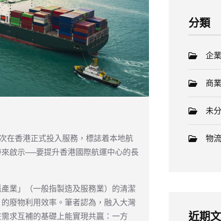
分類
企
商
未
首次在香港正式投入服務，標誌着本地航
物
來啟示──要提升香港國際航運中心的長
脈產業」（一般指製造及服務業）的清潔
）的廢物利用效率。筆者認為，融入大灣
近期
在需求互補的基礎上能實現共贏：一方