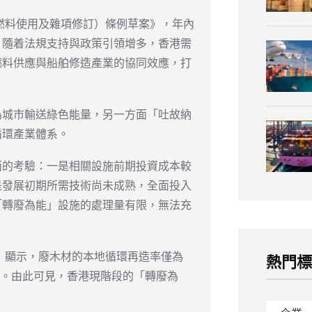
（燃料使用及雜項修訂）條例草案》，年內
。隨着法規支持與政策引領增多，香港需
燃料供應與船舶修造產業的協同效應，打
為城市輸送綠色能量，另一方面「吐故納
循環產業體系。
面的考驗：一是相關設施前期投資成本較
是發展初期所需技術尚未成熟，全面投入
「轉廢為能」設施的處理量有限，無法充
告》顯示，廢木材的本地循環再造率僅為
熱門
5%。由此可見，香港現階段的「轉廢為