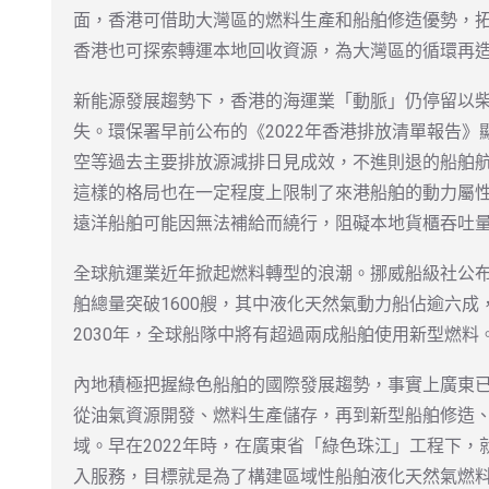
面，香港可借助大灣區的燃料生產和船舶修造優勢，
香港也可探索轉運本地回收資源，為大灣區的循環再
新能源發展趨勢下，香港的海運業「動脈」仍停留以
失。環保署早前公布的《2022年香港排放清單報告
空等過去主要排放源減排日見成效，不進則退的船舶
這樣的格局也在一定程度上限制了來港船舶的動力屬
遠洋船舶可能因無法補給而繞行，阻礙本地貨櫃吞吐
全球航運業近年掀起燃料轉型的浪潮。挪威船級社公
舶總量突破1600艘，其中液化天然氣動力船佔逾六
2030年，全球船隊中將有超過兩成船舶使用新型燃料
內地積極把握綠色船舶的國際發展趨勢，事實上廣東
從油氣資源開發、燃料生產儲存，再到新型船舶修造
域。早在2022年時，在廣東省「綠色珠江」工程下，
入服務，目標就是為了構建區域性船舶液化天然氣燃