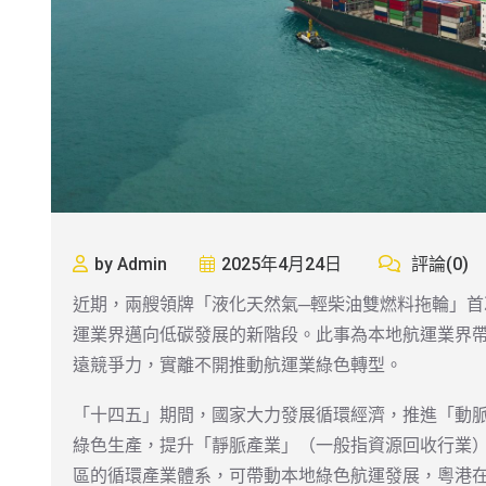
by Admin
2025年4月24日
評論(0)
近期，兩艘領牌「液化天然氣─輕柴油雙燃料拖輪」
運業界邁向低碳發展的新階段。此事為本地航運業界帶
遠競爭力，實離不開推動航運業綠色轉型。
「十四五」期間，國家大力發展循環經濟，推進「動
綠色生產，提升「靜脈產業」（一般指資源回收行業
區的循環產業體系，可帶動本地綠色航運發展，粵港