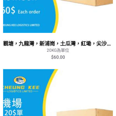
觀塘，九龍灣，新浦崗，土瓜灣，紅墈，尖沙咀，佐敦，油麻地，旺角，大角咀，太子，深水埗，長沙灣，荔枝角，油塘，藍田，黃大仙，樂富，何文田，九龍塘，九龍城
20KG為單位
$
60.00