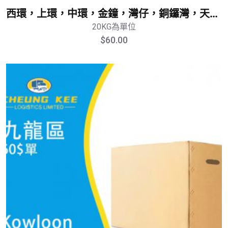
西環，上環，中環，金鐘，灣仔，銅鑼灣，天後，炮臺山，北角，鰂魚湧，太古，筲箕灣，柴灣，堅利地城
20KG為單位
$
60.00