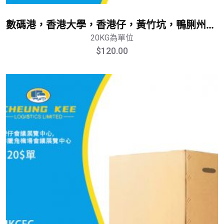
數碼港，香港大學，香港仔，黃竹坑，鴨脷州，跑馬地，薄扶林，將軍澳,西貢，清水灣，科技大學，汀九，半山區，赤柱，南灣，淺水灣，馬鞍山，科學園，大埔，粉嶺，上水，元朗，屯門，天水圍,深井，中文大學,新田，山頂，渣甸山，大潭，舂坎角，西沙公路，烏溪沙，米埔，八鄉，洪水橋，屏山，錦繡花園，大欖，新壚，藍地，虎地，鍾屋村，屯門碼頭，龍鼓灘，黃金海岸，小欖，沙頭角，河上鄉，古洞，羅湖村，聯和壚，坪輋
20KG為單位
$
120.00