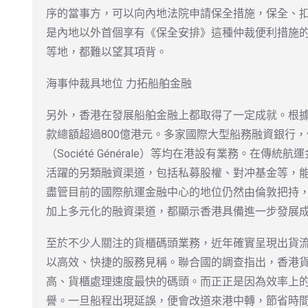
序的當事方，可以向內地法院申請保全措施，保全、
是內地以外首個享有《保全安排》這種仲裁便利措施
等地，都難以望其項背。
海事仲裁具地位 力拓船舶金融
另外，香港在發展船舶金融上都取得了一定成就。根據
款總額超過800億港元。多家國際大型船務融資銀行
（Société Générale）等均在港設有業務。在
活躍的另類融資渠道，包括私募股權、對冲基金等，
盡管目前的國際航運金融中心的地位仍然由倫敦把持
加上多元化的融資渠道，都顯示香港具備進一步發展
至於不少人關注的貨櫃碼頭業務，近年確實呈現出貨
以高效、快捷的服務見稱。聯合國的調查指出，香港
高、貨櫃處理速度最快的碼頭。而正正是因為效率上
譽。一旦船程出現延誤，便會改道來港中轉，節省時