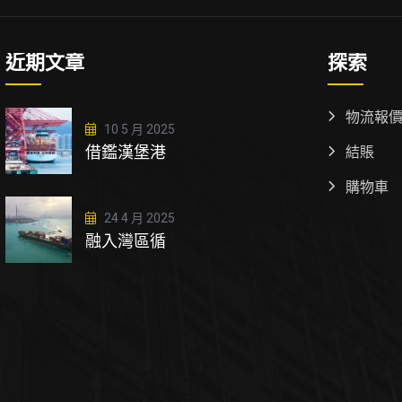
近期文章
探索
物流報
10 5 月 2025
借鑑漢堡港
結賬
購物車
24 4 月 2025
融入灣區循