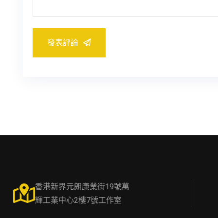
發表評論
香港新界元朗康業街19號萬
輝工業中心2樓7號工作室