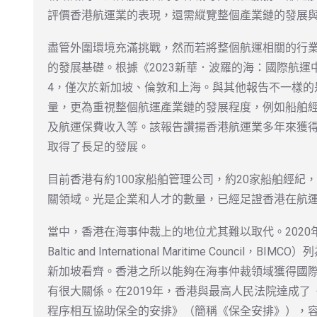
評價香港航運業的表現，還需縱覽整個產業鏈的發展
盡管外圍環境充滿挑戰，然而若將整個航運相關的行
的發展基礎。根據《2023新華．波羅的海：國際航
4，僅次於新加坡、倫敦和上海。與其他報告不一樣的
量，更為重視整個航運產業鏈的發展程度，例如船舶
及航運保費收入等。該報告讚揚香港航運業多年來獲
取得了長足的發展。
目前香港有約100家船舶管理公司，約20家船舶經紀
關領域。光是企業和人才的數量，已經足證香港在航
當中，香港在海事仲裁上的地位尤其難以取代。2020
Baltic and International Maritime Coun
新加坡看齊。香港之所以能夠在海事仲裁領域獲得國
有很大關係。在2019年，香港與最高人民法院達成
程序相互協助保全的安排》（簡稱《保全安排》），