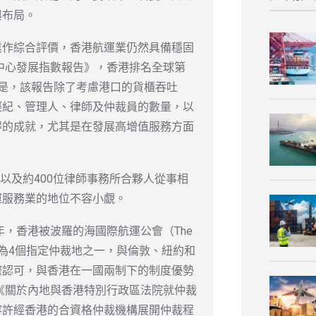
與布局。
業作綜合評價，香港航運業仍然具備穩固
運中心發展指數報告》，香港排名全球第
是，該報告除了考慮港口的貨櫃吞吐
經紀、管理人、律師及仲裁員的數量，以
得的成就，尤其是在發展高增值服務方面
，以及約400位律師事務所合夥人從事相
運服務業的地位不容小覷。
年，香港被波羅的海國際航運公會（The
cil，BIMCO）列為4個指定仲裁地之一，與倫敦、紐約和
際認可，與香港在一國兩制下的制度優勢
了《關於內地與香港特別行政區法院就仲裁
容許經香港的合資格仲裁機構展開仲裁程