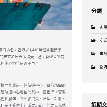
分類
企
商
個港口排名，香港以1,430萬個貨櫃標準
未
口的未來發展表示擔憂，甚至有聲音認為
航運中心地位是否不再？
物
麼樣才能算是一個航運中心。目前坊間的
只是航運中心地位的其中一個指標。實際
業務和船運，到船舶買賣、管理、註冊、
近期
航運業產業鏈上的重要環節。若要公允地