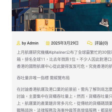
by Admin
2025年3月29日
評論(0)
上月航運研究機構Alphaliner公布了全球最繁忙的30
箱，排名全球11，比去年微跌1位。不少人因此對港
香港的國際航運中心從此變得岌岌可危。究竟香港的
吞吐量非唯一指標 需縱覽布局
在討論香港航運及港口業的前景前，需先了解到底怎
討論，主要集中在貨櫃吞吐量上，然而，貨櫃吞吐量
上，航運業的產業鏈非常多元化，從傳統的貨櫃碼頭
戰略諮詢、法律服務及海事仲裁等高增值服務，都是