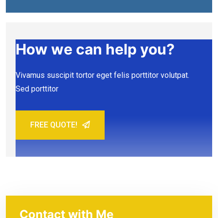
How we can help you?
Vivamus suscipit tortor eget felis porttitor volutpat.
Sed porttitor
FREE QUOTE!
Contact with Me